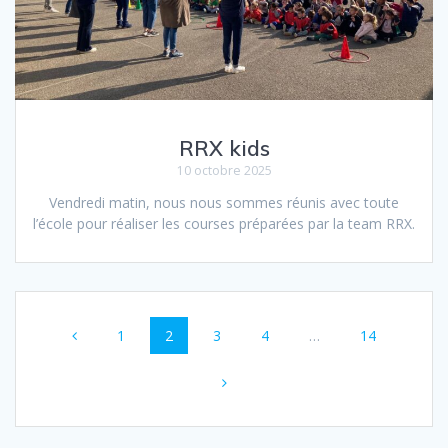
RRX kids
10 octobre 2025
Vendredi matin, nous nous sommes réunis avec toute
l’école pour réaliser les courses préparées par la team RRX.
Navigation
Page
Page
Page
Page
Page
1
2
3
4
…
14
au
sein
des