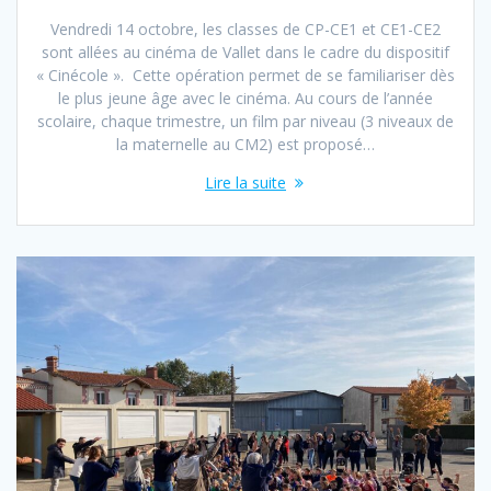
Vendredi 14 octobre, les classes de CP-CE1 et CE1-CE2
sont allées au cinéma de Vallet dans le cadre du dispositif
« Cinécole ». Cette opération permet de se familiariser dès
le plus jeune âge avec le cinéma. Au cours de l’année
scolaire, chaque trimestre, un film par niveau (3 niveaux de
la maternelle au CM2) est proposé…
Lire la suite