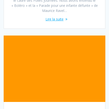
le cadre des Folles journées. Nous avons entendu le
« Boléro » et la « Parade pour une infante défunte » de
Maurice Ravel…
Lire la suite