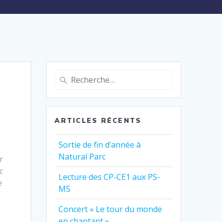
Recherche
pour
:
ARTICLES RÉCENTS
Sortie de fin d’année à
Natural Parc
r
c
Lecture des CP-CE1 aux PS-
e
MS
Concert « Le tour du monde
en chantant »