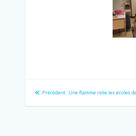
Navigation
Article
Précédent :
Une flamme relie les écoles d
de
précédent
:
l’article