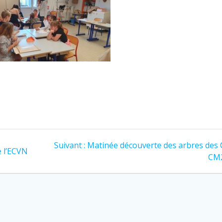
Article
Suivant :
Matinée découverte des arbres des 
e l’ECVN
suivant
CM
: