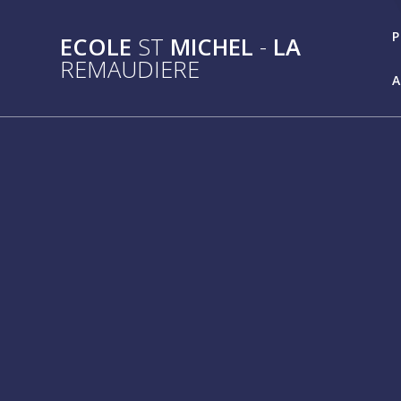
Passer
au
P
ECOLE
ST
MICHEL
-
LA
contenu
REMAUDIERE
A