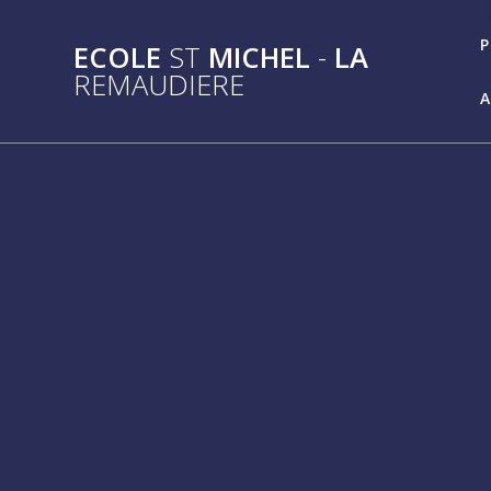
Passer
au
P
ECOLE
ST
MICHEL
-
LA
contenu
REMAUDIERE
A