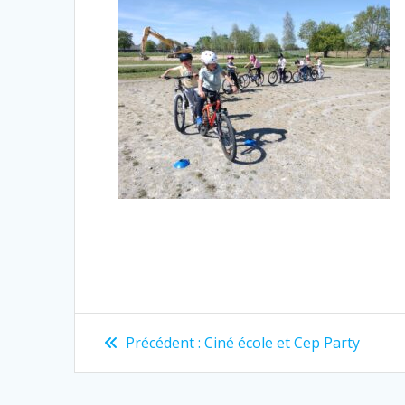
Navigation
Article
Précédent :
Ciné école et Cep Party
précédent
de
: