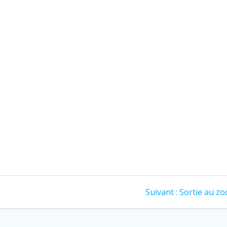
Article
Suivant :
Sortie au zo
suivant
: