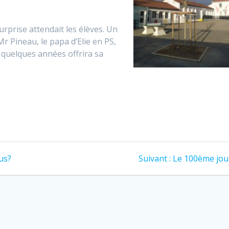
urprise attendait les élèves. Un
 Mr Pineau, le papa d’Elie en PS,
s quelques années offrira sa
Article
us?
Suivant :
Le 100ème jou
suivant
: