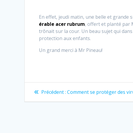
En effet, jeudi matin, une belle et grande s
érable acer rubrum
, offert et planté par
trônait sur la cour. Un beau sujet qui dan
protection aux enfants.
Un grand merci à Mr Pineau!
Navigation
Article
Précédent :
Comment se protéger des vir
précédent
de
:
l’article