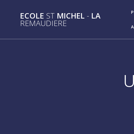
Passer
au
P
ECOLE
ST
MICHEL
-
LA
contenu
REMAUDIERE
A
U