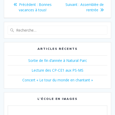
Navigation
Article
Article
Précédent :
Bonnes
Suivant :
Assemblée de
de
précédent
suivant
vacances à tous!
rentrée
:
:
l’article
Recherche
pour
:
ARTICLES RÉCENTS
Sortie de fin d’année à Natural Parc
Lecture des CP-CE1 aux PS-MS
Concert « Le tour du monde en chantant »
L’ÉCOLE EN IMAGES