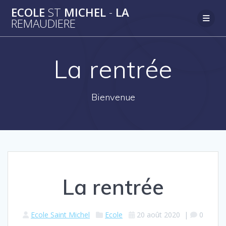
Passer
ECOLE
ST
MICHEL
-
LA
au
REMAUDIERE
contenu
La rentrée
Bienvenue
La rentrée
Ecole Saint Michel
Ecole
20 août 2020
|
0